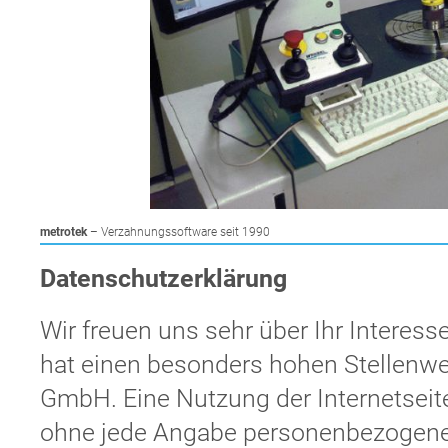
Navigation
metrotek
– Verzahnungssoftware seit 1990
überspringen
Datenschutzerklärung
Wir freuen uns sehr über Ihr Intere
hat einen besonders hohen Stellenwer
GmbH. Eine Nutzung der Internetseit
ohne jede Angabe personenbezogener